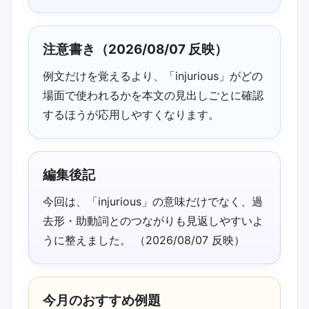
2026/07/03 02:30 更新：「injurious」
の中心表現を冒頭で確認しやすいよう整
注意書き（2026/08/07 反映）
理しました。
例文だけを覚えるより、「injurious」がどの
2026/05/28 02:30 追記：「injuriousの
場面で使われるかを本文の見出しごとに確認
意味」まわりの読み返しポイントを更新
するほうが応用しやすくなります。
しました。
2026/05/28 02:30 更新：injurious・
word_balloonに触れている箇所を見つけ
編集後記
やすいよう補足しました。
今回は、「injurious」の意味だけでなく、過
2026/04/23 02:30 追記：過去形・助動
去形・助動詞とのつながりも見返しやすいよ
詞と例文の対応が見やすいよう説明の流
うに整えました。 （2026/08/07 反映）
れを調整しました。
2026/04/23 02:30 補足：今月のおすす
今月のおすすめ例題
め例題を差し替え、動詞の用法の確認ポ