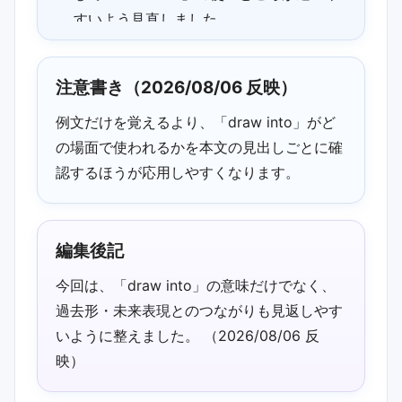
すいよう見直しました。
2026/07/02 02:30 更新：「draw into」
の中心表現を冒頭で確認しやすいよう整
注意書き（2026/08/06 反映）
理しました。
例文だけを覚えるより、「draw into」がど
2026/05/28 02:30 追記：「draw intoの
の場面で使われるかを本文の見出しごとに確
意味」まわりの読み返しポイントを更新
認するほうが応用しやすくなります。
しました。
2026/05/28 02:30 更新：draw・intoに
触れている箇所を見つけやすいよう補足
編集後記
しました。
今回は、「draw into」の意味だけでなく、
2026/04/23 02:30 追記：過去形・未来
過去形・未来表現とのつながりも見返しやす
表現と例文の対応が見やすいよう説明の
いように整えました。 （2026/08/06 反
流れを調整しました。
映）
2026/04/23 02:30 補足：今月のおすす