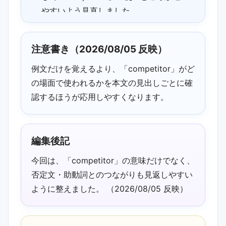
やすいよう見直しました。
2026/07/01 02:30 更新：
「competitor」の中心表現を冒頭で確認
注意書き（2026/08/05 反映）
しやすいよう整理しました。
例文だけを覚えるより、「competitor」がど
2026/05/27 02:30 追記：「competitor
の場面で使われるかを本文の見出しごとに確
の意味」まわりの読み返しポイントを更
認するほうが応用しやすくなります。
新しました。
2026/05/27 02:30 更新：competitor・
word_balloonに触れている箇所を見つけ
編集後記
やすいよう補足しました。
今回は、「competitor」の意味だけでなく、
2026/04/22 02:30 追記：否定文・助動
否定文・助動詞とのつながりも見返しやすい
詞と例文の対応が見やすいよう説明の流
ように整えました。 （2026/08/05 反映）
れを調整しました。
2026/04/22 02:30 補足：今月のおすす