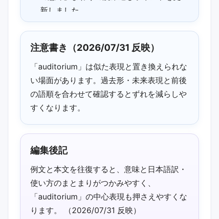
新しました。
2026/06/26 02:30 更新：auditorium・
word_balloonに触れている箇所を見つけ
注意書き（2026/07/31 反映）
やすいよう補足しました。
「auditorium」は似た表現と置き換えられな
2026/05/22 02:30 追記：過去形・未来
い場面があります。過去形・未来表現と前後
表現と例文の対応が見やすいよう説明の
の語順を合わせて確認するとずれを減らしや
流れを調整しました。
すくなります。
2026/05/22 02:30 補足：今月のおすす
め例題を差し替え、動詞の用法の確認ポ
イントを追加しました。
編集後記
例文と本文を往復すると、意味と日本語訳・
使い方のまとまりがつかみやすく、
「auditorium」の中心表現も押さえやすくな
ります。 （2026/07/31 反映）