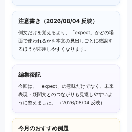
2026/06/30 02:30 更新：「expect」の
中心表現を冒頭で確認しやすいよう整理
注意書き（2026/08/04 反映）
しました。
例文だけを覚えるより、「expect」がどの場
2026/05/26 02:30 追記：「expectの意
面で使われるかを本文の見出しごとに確認す
味」まわりの読み返しポイントを更新し
るほうが応用しやすくなります。
ました。
2026/05/26 02:30 更新：expect・
word_balloonに触れている箇所を見つけ
編集後記
やすいよう補足しました。
今回は、「expect」の意味だけでなく、未来
2026/04/21 02:30 追記：未来表現・疑
表現・疑問文とのつながりも見返しやすいよ
問文と例文の対応が見やすいよう説明の
うに整えました。 （2026/08/04 反映）
流れを調整しました。
2026/04/21 02:30 補足：今月のおすす
今月のおすすめ例題
め例題を差し替え、動詞の用法の確認ポ